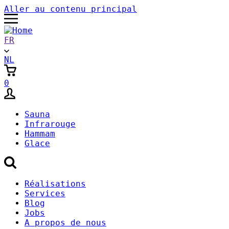
Aller au contenu principal
FR
NL
0
Sauna
Infrarouge
Hammam
Glace
Secondary
Réalisations
Services
Menu
Blog
Jobs
A propos de nous