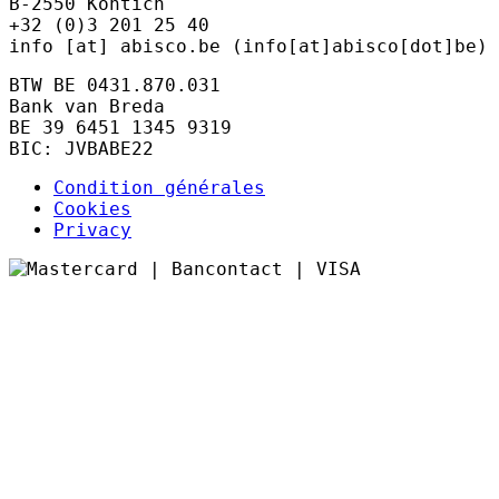
B-2550 Kontich
+32 (0)3 201 25 40
info
[at]
abisco.be
(info[at]abisco[dot]be)
BTW BE 0431.870.031
Bank van Breda
BE 39 6451 1345 9319
BIC: JVBABE22
Condition générales
Cookies
Privacy