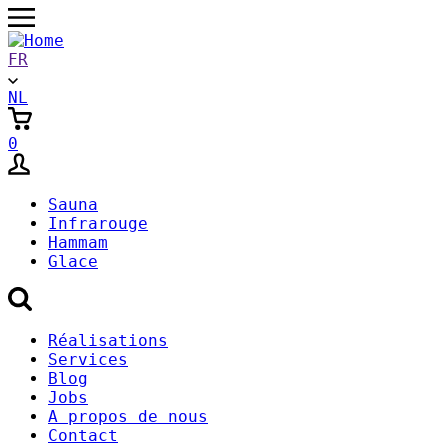
Aller
au
contenu
FR
principal
NL
0
Sauna
Infrarouge
Hammam
Glace
Secondary
Réalisations
Services
Menu
Blog
Jobs
A propos de nous
Contact