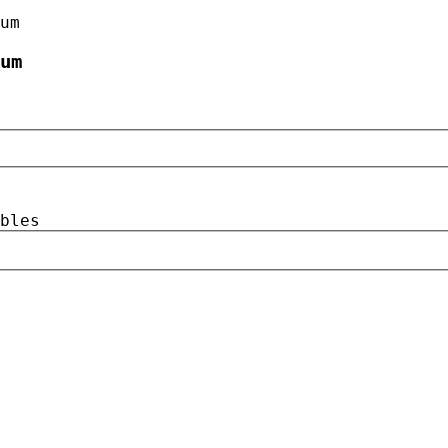
um
um
bles