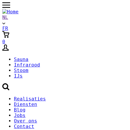
Overslaan
en
naar
NL
de
inhoud
FR
gaan
0
Sauna
Infrarood
Stoom
IJs
Secondary
Realisaties
Diensten
Menu
Blog
Jobs
Over ons
Contact