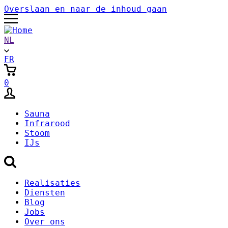
Overslaan en naar de inhoud gaan
NL
FR
0
Sauna
Infrarood
Stoom
IJs
Secondary
Realisaties
Diensten
Menu
Blog
Jobs
Over ons